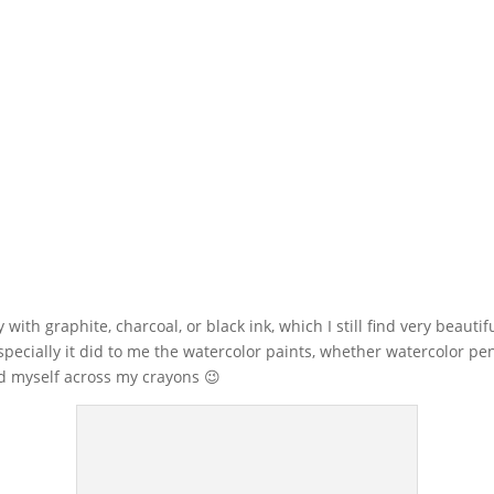
y
with
graphite
,
charcoal
,
or
black ink
, which I
still
find very beautif
specially
it
did to me
the
watercolor paints
, whether
watercolor pen
d myself
across
my
crayons 😉