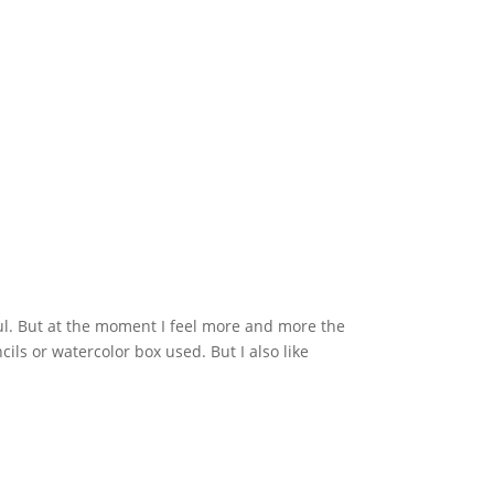
ul
.
But at the moment
I feel
more and more
the
cils
or
watercolor box
used.
But
I also
like