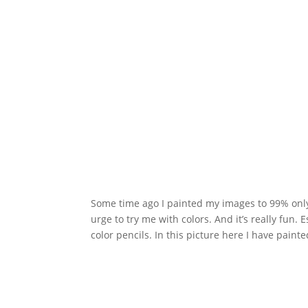
Some time
ago I
painted
my
images
to
99
%
onl
urge
to try
me
with colors.
And
it’s really fun
.
E
color pencils
.
In this
picture
here
I have
painte