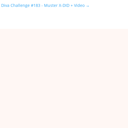
Diva Challenge #183 - Muster X-DID + Video
→