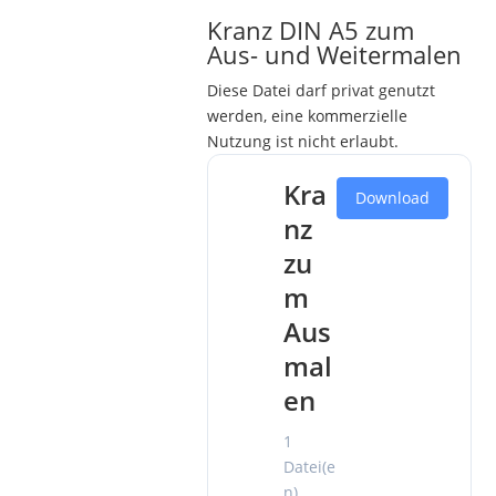
Kranz DIN A5 zum
Aus- und Weitermalen
Diese Datei darf privat genutzt
werden, eine kommerzielle
Nutzung ist nicht erlaubt.
Kra
Download
nz
zu
m
Aus
mal
en
1
Datei(e
n)