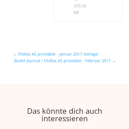
263.32
KB
←
Filofax A5 printable - Januar 2017 Vorlage
Bullet Journal / Filofax A5 printable - Februar 2017
→
Das könnte dich auch
interessieren