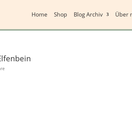
Home
Shop
Blog Archiv
Über 
Elfenbein
re