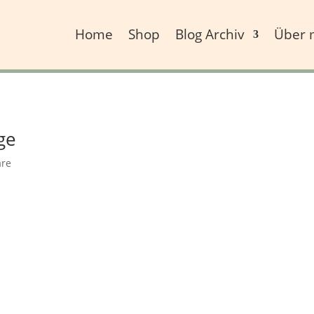
Home
Shop
Blog Archiv
Über 
ge
re