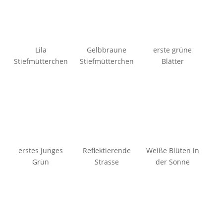
Lila
Gelbbraune
erste grüne
Stiefmütterchen
Stiefmütterchen
Blätter
erstes junges
Reflektierende
Weiße Blüten in
Grün
Strasse
der Sonne