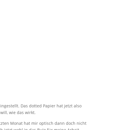
gestellt. Das dotted Papier hat jetzt also
ll, wie das wirkt.
tzten Monat hat mir optisch dann doch nicht
 jetzt wohl in das BuJo für meine Arbeit