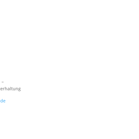
 –
terhaltung
.de