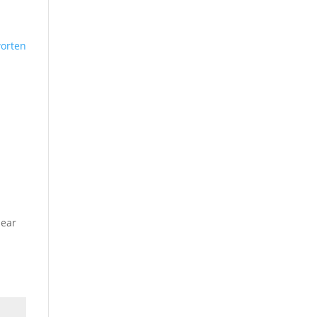
orten
hear