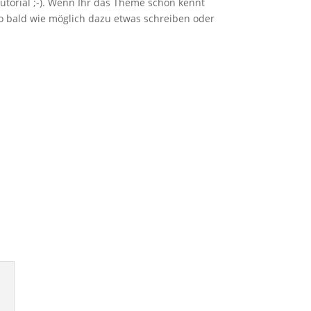
Tutorial ;-). Wenn Ihr das Theme schon kennt
so bald wie möglich dazu etwas schreiben oder