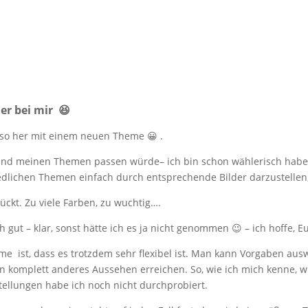
er bei mir 😆
lso her mit einem neuen Theme 😀 .
und meinen Themen passen würde– ich bin schon wählerisch habe i
iedlichen Themen einfach durch entsprechende Bilder darzustellen,
ückt. Zu viele Farben, zu wuchtig….
h gut – klar, sonst hätte ich es ja nicht genommen 😉 – ich hoffe, E
 ist, dass es trotzdem sehr flexibel ist. Man kann Vorgaben aus
n komplett anderes Aussehen erreichen. So, wie ich mich kenne, wi
tellungen habe ich noch nicht durchprobiert.